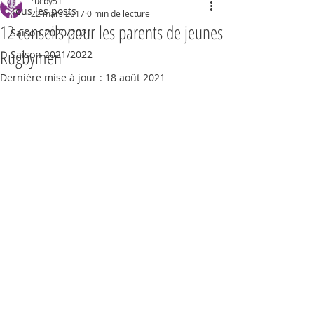
rucby51
Tous les posts
22 mars 2017
0 min de lecture
12 conseils pour les parents de jeunes
Saison 2020/2021
Rugbymen
Saison 2021/2022
Dernière mise à jour :
18 août 2021