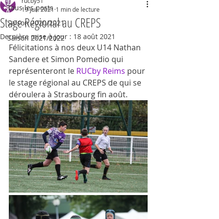
rucby51
Tous les posts
19 juil. 2021
1 min de lecture
Stage Régional au CREPS
Saison 2020/2021
Dernière mise à jour :
18 août 2021
Saison 2021/2022
Félicitations à nos deux U14 Nathan 
Sandere et Simon Pomedio qui 
représenteront le 
RUCby Reims
 pour 
le stage régional au CREPS de qui se 
déroulera à Strasbourg fin août.