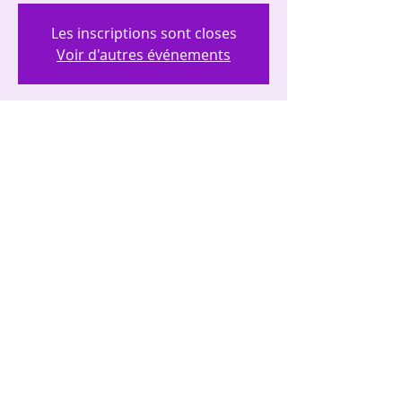
Les inscriptions sont closes
Voir d'autres événements
Heure et lieu
07 déc. 2024, 10:00 – 12:00
Reims, 77 Av. de l'Europe, 51100 Reims,
France
Partager cet événement