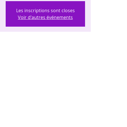
Les inscriptions sont closes
Voir d'autres événements
Heure et lieu
28 sept. 2024, 10:00 – 12:00
Reims, 77 Av. de l'Europe, 51100 Reims,
France
Partager cet événement