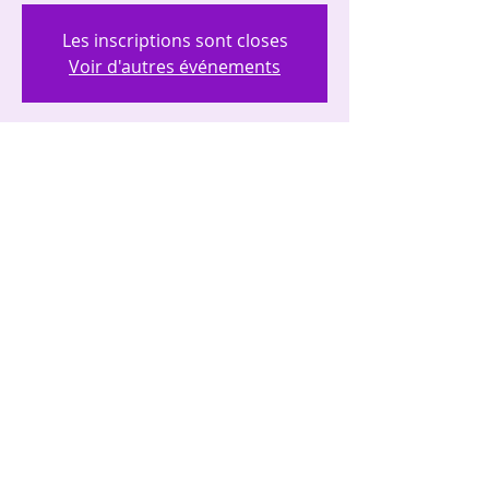
Les inscriptions sont closes
Voir d'autres événements
Heure et lieu
18 mai 2024, 10:00 – 12:00
Reims, 77 Av. de l'Europe, 51100 Reims,
France
Partager cet événement