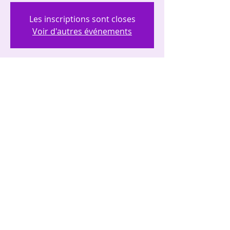
Les inscriptions sont closes
Voir d'autres événements
Heure et lieu
17 févr. 2024, 10:00 – 12:00
Reims, 77 Av. de l'Europe, 51100 Reims,
France
Partager cet événement